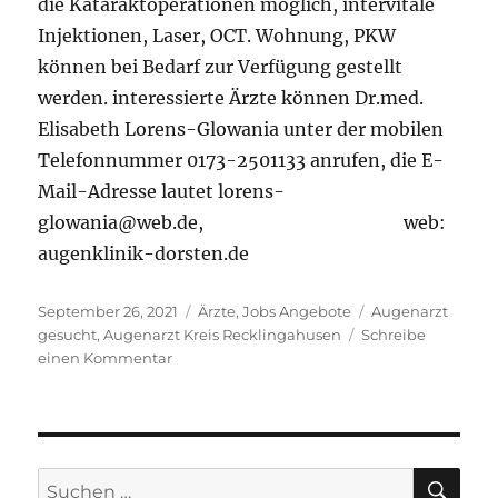
die Kataraktoperationen möglich, intervitale
Injektionen, Laser, OCT. Wohnung, PKW
können bei Bedarf zur Verfügung gestellt
werden. interessierte Ärzte können Dr.med.
Elisabeth Lorens-Glowania unter der mobilen
Telefonnummer 0173-2501133 anrufen, die E-
Mail-Adresse lautet lorens-
glowania@web.de, web:
augenklinik-dorsten.de
Veröffentlicht
Kategorien
Schlagwörter
September 26, 2021
Ärzte
,
Jobs Angebote
Augenarzt
am
gesucht
,
Augenarzt Kreis Recklingahusen
Schreibe
zu
einen Kommentar
Augenarzt
/
Augenärztin
SU
Suchen