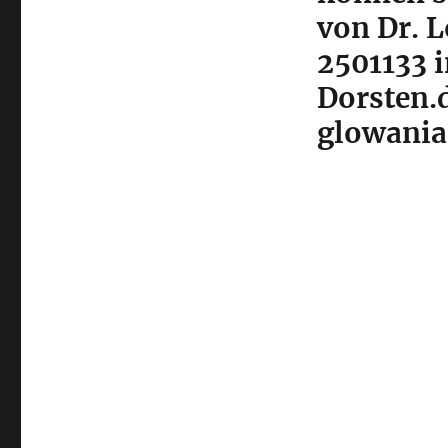
von Dr. 
2501133 
Dorsten.d
glowani