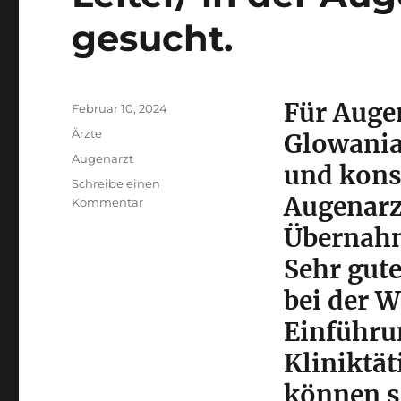
gesucht.
Für Auge
Veröffentlicht
Februar 10, 2024
am
Kategorien
Ärzte
Glowania 
Schlagwörter
Augenarzt
und konse
Schreibe einen
Augenarz
zu
Kommentar
Leiter/-
Übernahm
in
der
Sehr gute
Augenklinik
bei der 
in
Dorsten
Einführu
gesucht.
Kliniktät
können s